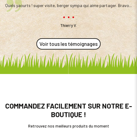
ne
Quels yaourts ! super visite, berger sympa qui aime partager. Bravo...
D
nçu
a
e !
Thierry V.
co
Voir tous les témoignages
COMMANDEZ FACILEMENT SUR NOTRE E-
BOUTIQUE !
Retrouvez nos meilleurs produits du moment