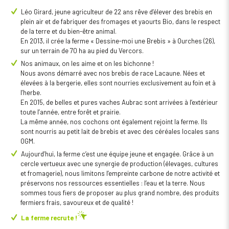
Léo Girard, jeune agriculteur de 22 ans rêve d’élever des brebis en
plein air et de fabriquer des fromages et yaourts Bio, dans le respect
de la terre et du bien-être animal.
En 2013, il crée la ferme « Dessine-moi une Brebis » à Ourches (26),
sur un terrain de 70 ha au pied du Vercors.
Nos animaux, on les aime et on les bichonne !
Nous avons démarré avec nos brebis de race Lacaune. Nées et
élevées à la bergerie, elles sont nourries exclusivement au foin et à
l’herbe.
En 2015, de belles et pures vaches Aubrac sont arrivées à l’extérieur
toute l’année, entre forêt et prairie.
La même année, nos cochons ont également rejoint la ferme. Ils
sont nourris au petit lait de brebis et avec des céréales locales sans
OGM.
Aujourd’hui, la ferme c’est une équipe jeune et engagée. Grâce à un
cercle vertueux avec une synergie de production (élevages, cultures
et fromagerie), nous limitons l’empreinte carbone de notre activité et
préservons nos ressources essentielles : l’eau et la terre. Nous
sommes tous fiers de proposer au plus grand nombre, des produits
fermiers frais, savoureux et de qualité !
La ferme recrute !