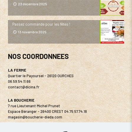
23 décembre 2025
Passez commande pour les fêtes !
13 novembre 2025
NOS COORDONNEES
LA FERME
Quartier le Payoursel - 26120 OURCHES
06.59.54.11.66
contact@dicina.fr
LA BOUCHERIE
7 rue Lieutenant Michel Prunet
Espace Béranger - 26400 CREST
04.75.57.74.18
magasin@boucherie-dieda.com