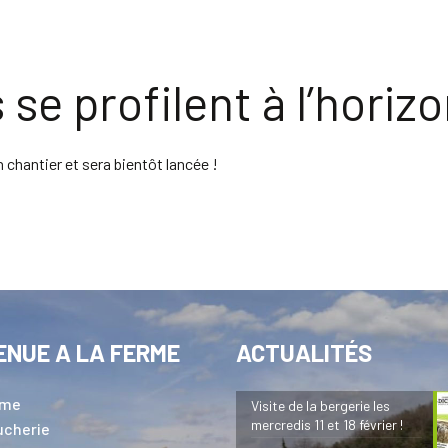
se profilent à l’horiz
chantier et sera bientôt lancée !
ENUE A LA FERME
ACTUALITÉS
rme
Visite de la bergerie les
mercredis 11 et 18 février !
ucherie