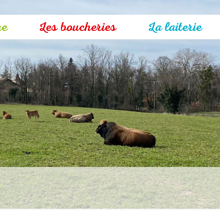
me
Les boucheries
La laiterie