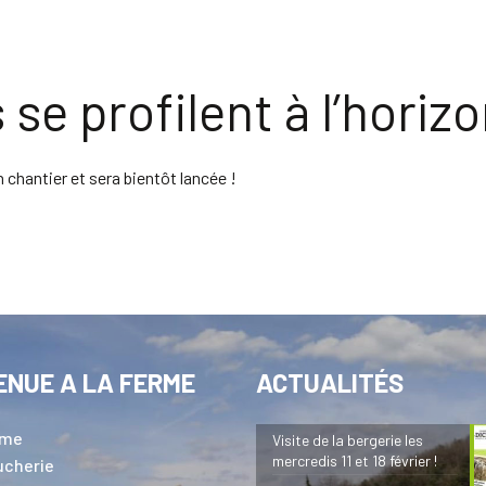
se profilent à l’horiz
chantier et sera bientôt lancée !
ENUE A LA FERME
ACTUALITÉS
rme
Visite de la bergerie les
mercredis 11 et 18 février !
ucherie