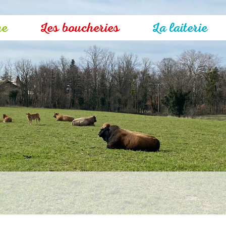
me
Les boucheries
La laiterie